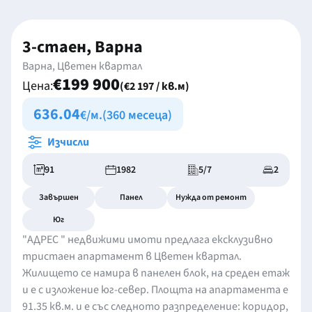
3-стаен, Варна
Варна, Цветен квартал
€199 900
Цена:
(€2 197 / кв.м)
636.04
€/м.
(360 месеца)
Изчисли
91
1982
5/7
2
Завършен
Панел
Нужда от ремонт
Юг
"АДРЕС " недвижими имоти предлага ексклузивно
тристаен апартамент в Цветен квартал.
Жилището се намира в панелен блок, на среден етаж
и е с изложение юг-север. Площта на апартамента е
91.35 кв.м. и е със следното разпределение: коридор,