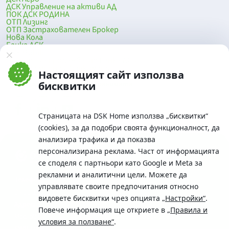
ДСК Управление на активи АД
ПОК ДСК РОДИНА
ОТП Лизинг
ОТП Застрахователен Брокер
Нова Кола
Банка ДСК
DSK Mobile
Оферти за продажба от Банка ДСК
Клонова мрежа и банкомати
Настоящият сайт използва
До началото на страницата
бисквитки
Страницата на DSK Home използва „бисквитки“
(cookies), за да подобри своята функционалност, да
анализира трафика и да показва
персонализирана реклама. Част от информацията
се споделя с партньори като Google и Meta за
рекламни и аналитични цели. Можете да
Телефон:
управлявате своите предпочитания относно
0700 10 375 / *2375
видовете бисквитки чрез опцията
„Настройки“
.
Aдрес:
Повече информация ще откриете в
„Правила и
Московска No.19 / ул. Г. Бенковски No. 5, София 1036
условия за ползване“
.