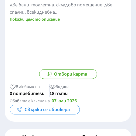
две бани, тоалетна, складово помещение, две
спални, всекидневна...
Покажи цялото описание
Отвори карта
В любими на
Видяна
0 потребители
18 пъти
07 юли 2026
Обявата е качена на
Свържи се с брокера