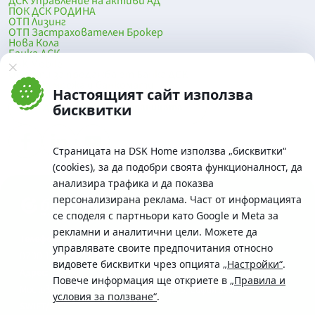
ДСК Управление на активи АД
ПОК ДСК РОДИНА
ОТП Лизинг
ОТП Застрахователен Брокер
Нова Кола
Банка ДСК
DSK Mobile
Оферти за продажба от Банка ДСК
Клонова мрежа и банкомати
Настоящият сайт използва
До началото на страницата
бисквитки
Страницата на DSK Home използва „бисквитки“
(cookies), за да подобри своята функционалност, да
анализира трафика и да показва
персонализирана реклама. Част от информацията
се споделя с партньори като Google и Meta за
рекламни и аналитични цели. Можете да
Телефон:
управлявате своите предпочитания относно
0700 10 375 / *2375
видовете бисквитки чрез опцията
„Настройки“
.
Aдрес:
Повече информация ще откриете в
„Правила и
Московска No.19 / ул. Г. Бенковски No. 5, София 1036
условия за ползване“
.
SWIFT/BIC: