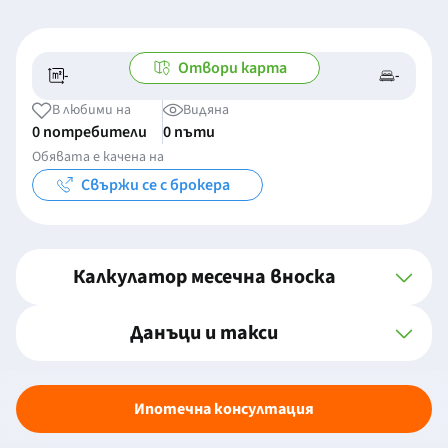
Отвори карта
-
-
-/-
-
В любими на
Видяна
0 потребители
0 пъти
Обявата е качена на
Свържи се с брокера
Калкулатор месечна вноска
Данъци и такси
Ипотечна консултация