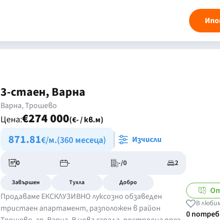
Ипо
3-стаен, Варна
Варна, Трошево
€274 000
Цена:
(€- / кв.м)
871.81
€/м.
(360 месеца)
Изчисли
0
-
-/0
2
Завършен
Тухла
Добро
От
Продаваме ЕКСКЛУЗИВНО луксозно обзаведен
В люби
тристаен апартамент, разположен в район
0 потре