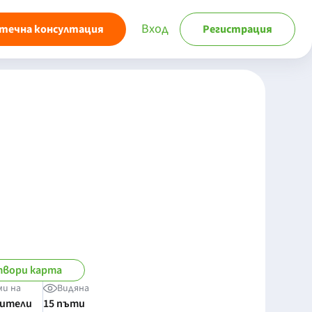
Вход
течна консултация
Регистрация
вори карта
ми на
Видяна
бители
15 пъти