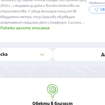
Трошево, гр. Варна. В нова сграда, построена през
Обявата е
2016 г., с модерен дизайн и високо качество на
Св
строителство. С обща жилищна площ от 98
квадратни метра, този красиво обзаведен
апартамент предлага уют и комфорт. Състои ...
Покажи цялото описание
оска
Д
Обекти в близост