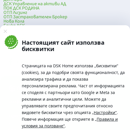
ДСК Управление на активи АД
ПОК ДСК РОДИНА
ОТП Лизинг
ОТП Застрахователен Брокер
Нова Кола
Банка ДСК
DSK Mobile
Оферти за продажба от Банка ДСК
Клонова мрежа и банкомати
Настоящият сайт използва
До началото на страницата
бисквитки
Страницата на DSK Home използва „бисквитки“
(cookies), за да подобри своята функционалност, да
анализира трафика и да показва
персонализирана реклама. Част от информацията
се споделя с партньори като Google и Meta за
рекламни и аналитични цели. Можете да
Телефон:
управлявате своите предпочитания относно
0700 10 375 / *2375
видовете бисквитки чрез опцията
„Настройки“
.
Aдрес:
Повече информация ще откриете в
„Правила и
Московска No.19 / ул. Г. Бенковски No. 5, София 1036
условия за ползване“
.