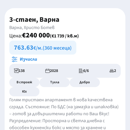
3-стаен, Варна
Варна, Христо Ботев
€240 000
Цена:
(€1 739 / кв.м)
763.63
€/м.
(360 месеца)
Изчисли
138
2028
6/6
2
В строеж
Тухла
Добро
Юг
Голям тристаен апартамент в нова качествена
сграда. Състояние: По БДС (на замазка и шпакловка)
– готов за довършителни работи по Ваш вкус!
Разпределение: Просторна и светла дневна с
обособен кухненски бокс и място за хранене и