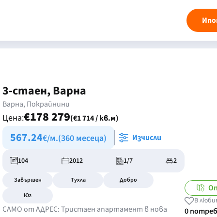
Ипо
3-стаен, Варна
Варна, Покрайнини
€178 279
Цена:
(€1 714 / кв.м)
567.24
€/м.
(360 месеца)
Изчисли
104
2012
1/7
2
Завършен
Тухла
Добро
О
Юг
В люби
САМО от АДРЕС: Тристаен апартамент в нова
0 потре