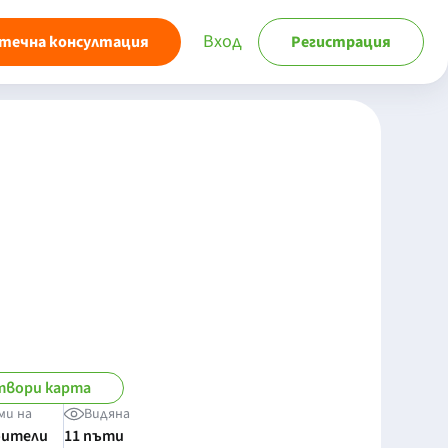
Вход
течна консултация
Регистрация
твори карта
ми на
Видяна
бители
11 пъти