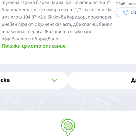
тухлена сграда в град Варна, к.к "Златни пясъци".
Обявата е
Апартаментът се намира на ет.1/7, изложение юг,
Св
има площ 104.87 м2 и включва коридор, просторен
дневен тракт с кухненска част, две спални, баня с
тоалетна, тераса. Жилището е луксозно
обзаведено и оборудвано,...
Покажи цялото описание
оска
Д