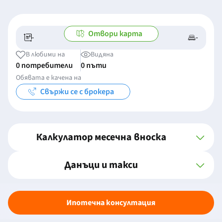
Отвори карта
-
-
-/-
-
В любими на
Видяна
0 потребители
0 пъти
Обявата е качена на
Свържи се с брокера
Калкулатор месечна вноска
Данъци и такси
Ипотечна консултация