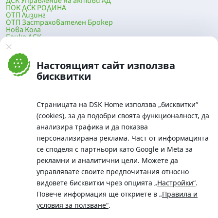
ДСК Управление на активи АД
ПОК ДСК РОДИНА
ОТП Лизинг
ОТП Застрахователен Брокер
Нова Кола
Банка ДСК
DSK Mobile
Оферти за продажба от Банка ДСК
Клонова мрежа и банкомати
Настоящият сайт използва
До началото на страницата
бисквитки
Страницата на DSK Home използва „бисквитки“
(cookies), за да подобри своята функционалност, да
анализира трафика и да показва
персонализирана реклама. Част от информацията
се споделя с партньори като Google и Meta за
рекламни и аналитични цели. Можете да
Телефон:
управлявате своите предпочитания относно
0700 10 375 / *2375
видовете бисквитки чрез опцията
„Настройки“
.
Aдрес:
Повече информация ще откриете в
„Правила и
Московска No.19 / ул. Г. Бенковски No. 5, София 1036
условия за ползване“
.
SWIFT/BIC: