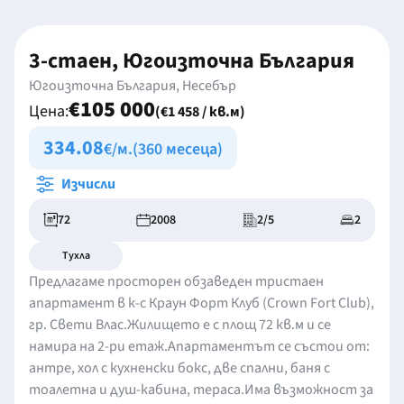
3-стаен, Югоизточна България
Югоизточна България, Несебър
€105 000
Цена:
(€1 458 / кв.м)
334.08
€/м.
(360 месеца)
Изчисли
72
2008
2/5
2
Тухла
Предлагаме просторен обзаведен тристаен
апартамент в к-с Краун Форт Клуб (Crown Fort Club),
гр. Свети Влас.Жилището е с площ 72 кв.м и се
намира на 2-ри етаж.Апартаментът се състои от:
антре, хол с кухненски бокс, две спални, баня с
тоалетна и душ-кабина, тераса.Има възможност за