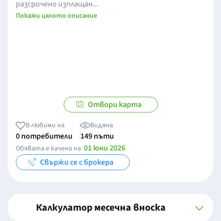
разсрочено изплащан...
Покажи цялото описание
Отвори карта
В любими на
Видяна
0 потребители
149 пъти
01 юни 2026
Обявата е качена на
Свържи се с брокера
Калкулатор месечна вноска