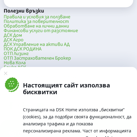
Полезни връзки
Правила и условия за ползване
Политика за поверителност
Обработване на лични данни
Финансови услуги от разстояние
ДСК Дом
ДСК Агро
ДСК Управление на активи АД
ПОК ДСК РОДИНА
ОТП Лизинг
ОТП Застрахователен Брокер
Нова Кола
Банка ДСК
DSK Mobile
Оферти за продажба от Банка ДСК
Клонова мрежа и банкомати
Настоящият сайт използва
До началото на страницата
бисквитки
Страницата на DSK Home използва „бисквитки“
(cookies), за да подобри своята функционалност, да
анализира трафика и да показва
персонализирана реклама. Част от информацията