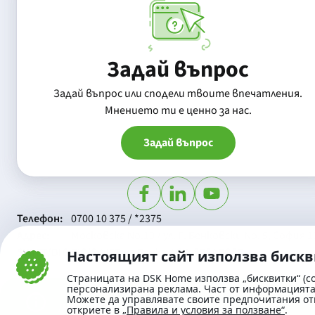
Задай въпрос
Задай въпрос или сподели твоите впечатления.
Mнението ти е ценно за нас.
Задай въпрос
Телефон:
0700 10 375 / *2375
Aдрес:
Московска No.19 / ул. Г. Бенковски No. 5, София 1
SWIFT/BIC:
BIC/SWIFT на Банка ДСК: STSABGSF
Настоящият сайт използва биск
Страницата на DSK Home използва „бисквитки“ (co
персонализирана реклама. Част от информацията 
Можете да управлявате своите предпочитания от
откриете в
„Правила и условия за ползване“
.