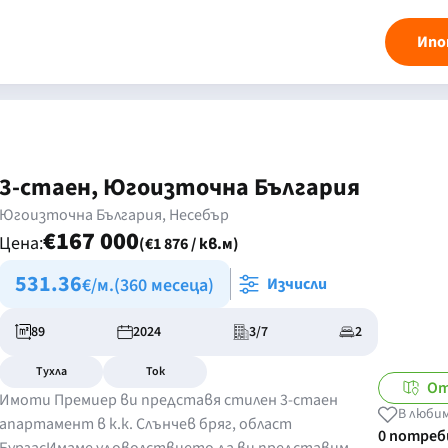
Ипо
3-стаен, Югоизточна България
Югоизточна България, Несебър
€167 000
Цена:
(€1 876 / кв.м)
531.36
€/м.
(360 месеца)
Изчисли
89
2024
3/7
2
Тухла
Ток
От
Имоти Премиер ви представя стилен 3-стаен
В люби
апартамент в к.к. Слънчев бряг, област
0 потре