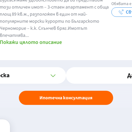
БургасИмаме удоволствието да ви представим
Обявата е 
този отличен имот – 3-стаен апартамент с обща
Св
площ 89 кв.м., разположен в един от най-
популярните морски курорти по Българското
Черноморие – к.к. Слънчев бряг.Имотът
впечатлява...
Покажи цялото описание
оска
Д
Ипотечна консултация