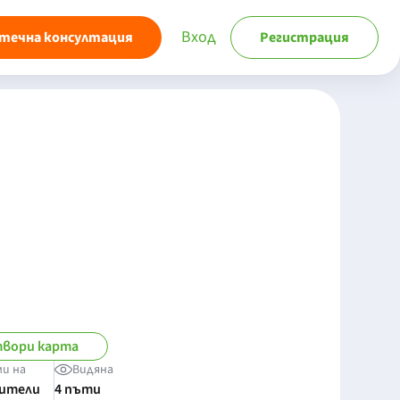
Вход
течна консултация
Регистрация
вори карта
ми на
Видяна
бители
4 пъти