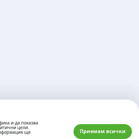
фика и да показва
литични цели.
Приемам всички
информация ще
© 2026 „Банка ДСК“ АД