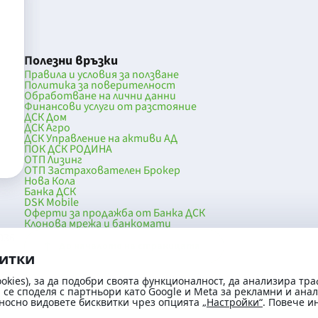
Полезни връзки
Правила и условия за ползване
Политика за поверителност
Обработване на лични данни
Финансови услуги от разстояние
ДСК Дом
ДСК Агро
ДСК Управление на активи АД
ПОК ДСК РОДИНА
ОТП Лизинг
ОТП Застрахователен Брокер
Нова Кола
Банка ДСК
DSK Mobile
Оферти за продажба от Банка ДСК
Клонова мрежа и банкомати
036
До началото на страницата
витки
okies), за да подобри своята функционалност, да анализира тра
се споделя с партньори като Google и Meta за рекламни и ана
носно видовете бисквитки чрез опцията
„Настройки“
. Повече 