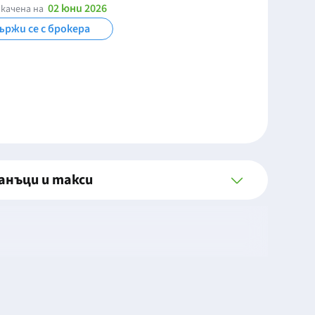
02 юни 2026
качена на
ържи се с брокера
анъци и такси