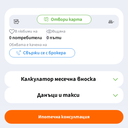
Отвори карта
-
-
-/-
-
В любими на
Видяна
0 потребители
0 пъти
Обявата е качена на
Свържи се с брокера
Калкулатор месечна вноска
Данъци и такси
Ипотечна консултация