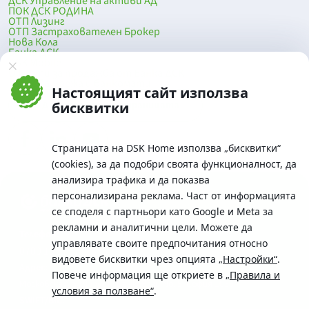
ДСК Управление на активи АД
ПОК ДСК РОДИНА
ОТП Лизинг
ОТП Застрахователен Брокер
Нова Кола
Банка ДСК
DSK Mobile
Оферти за продажба от Банка ДСК
Клонова мрежа и банкомати
Настоящият сайт използва
До началото на страницата
бисквитки
Страницата на DSK Home използва „бисквитки“
(cookies), за да подобри своята функционалност, да
анализира трафика и да показва
персонализирана реклама. Част от информацията
се споделя с партньори като Google и Meta за
рекламни и аналитични цели. Можете да
Телефон:
управлявате своите предпочитания относно
0700 10 375 / *2375
видовете бисквитки чрез опцията
„Настройки“
.
Aдрес:
Повече информация ще откриете в
„Правила и
Московска No.19 / ул. Г. Бенковски No. 5, София 1036
условия за ползване“
.
SWIFT/BIC: