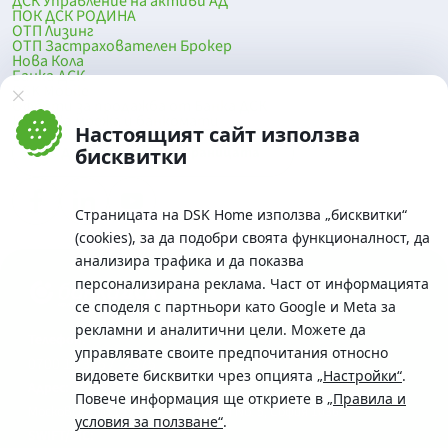
ДСК Управление на активи АД
ПОК ДСК РОДИНА
ОТП Лизинг
ОТП Застрахователен Брокер
Нова Кола
Банка ДСК
DSK Mobile
Оферти за продажба от Банка ДСК
Клонова мрежа и банкомати
Настоящият сайт използва
До началото на страницата
бисквитки
Страницата на DSK Home използва „бисквитки“
(cookies), за да подобри своята функционалност, да
анализира трафика и да показва
персонализирана реклама. Част от информацията
се споделя с партньори като Google и Meta за
рекламни и аналитични цели. Можете да
Телефон:
управлявате своите предпочитания относно
0700 10 375 / *2375
видовете бисквитки чрез опцията
„Настройки“
.
Aдрес:
Повече информация ще откриете в
„Правила и
Московска No.19 / ул. Г. Бенковски No. 5, София 1036
условия за ползване“
.
SWIFT/BIC: