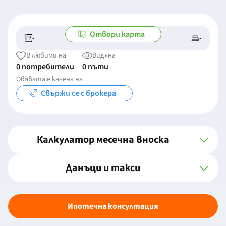
Отвори карта
-
-
-/-
-
В любими на
Видяна
0 потребители
0 пъти
Обявата е качена на
Свържи се с брокера
Калкулатор месечна вноска
Данъци и такси
Ипотечна консултация