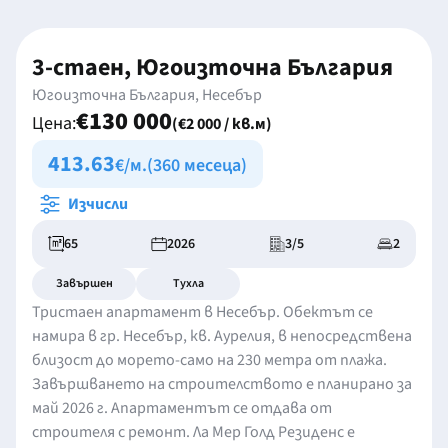
3-стаен, Югоизточна България
Югоизточна България, Несебър
€130 000
Цена:
(€2 000 / кв.м)
413.63
€/м.
(360 месеца)
Изчисли
65
2026
3/5
2
Завършен
Тухла
Тристаен апартамент в Несебър. Обектът се
намира в гр. Несебър, кв. Аурелия, в непосредствена
близост до морето-само на 230 метра от плажа.
Завършването на строителството е планирано за
май 2026 г. Апартаментът се отдава от
строителя с ремонт. Ла Мер Голд Резиденс е