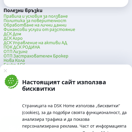
Полезни връзки
Правила и условия за ползване
Политика за поверителност
Обработване на лични данни
Финансови услуги от разстояние
ДСК Дом
ДСК Агро
ДСК Управление на активи АД
ПОК ДСК РОДИНА
ОТП Лизинг
ОТП Застрахователен Брокер
Нова Кола
Банка ДСК
DSK Mobile
Оферти за продажба от Банка ДСК
Клонова мрежа и банкомати
Настоящият сайт използва
До началото на страницата
бисквитки
Страницата на DSK Home използва „бисквитки“
(cookies), за да подобри своята функционалност, да
анализира трафика и да показва
персонализирана реклама. Част от информацията