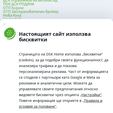
ДСК Управление на активи АД
ПОК ДСК РОДИНА
ОТП Лизинг
ОТП Застрахователен Брокер
Нова Кола
Банка ДСК
DSK Mobile
Оферти за продажба от Банка ДСК
Клонова мрежа и банкомати
Настоящият сайт използва
До началото на страницата
бисквитки
Страницата на DSK Home използва „бисквитки“
(cookies), за да подобри своята функционалност, да
анализира трафика и да показва
персонализирана реклама. Част от информацията
се споделя с партньори като Google и Meta за
рекламни и аналитични цели. Можете да
Телефон:
управлявате своите предпочитания относно
0700 10 375 / *2375
видовете бисквитки чрез опцията
„Настройки“
.
Aдрес:
Повече информация ще откриете в
„Правила и
Московска No.19 / ул. Г. Бенковски No. 5, София 1036
условия за ползване“
.
SWIFT/BIC: