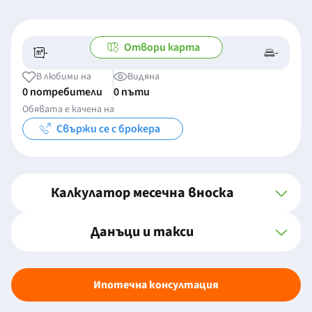
Отвори карта
-
-
-/-
-
В любими на
Видяна
0 потребители
0 пъти
Обявата е качена на
Свържи се с брокера
Калкулатор месечна вноска
Данъци и такси
Ипотечна консултация