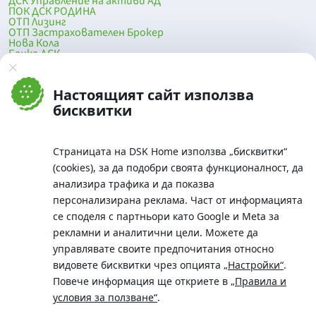
ДСК Управление на активи АД
ПОК ДСК РОДИНА
ОТП Лизинг
ОТП Застрахователен Брокер
Нова Кола
Банка ДСК
DSK Mobile
Оферти за продажба от Банка ДСК
Клонова мрежа и банкомати
Настоящият сайт използва
До началото на страницата
бисквитки
Страницата на DSK Home използва „бисквитки“
(cookies), за да подобри своята функционалност, да
анализира трафика и да показва
персонализирана реклама. Част от информацията
се споделя с партньори като Google и Meta за
рекламни и аналитични цели. Можете да
Телефон:
управлявате своите предпочитания относно
0700 10 375 / *2375
видовете бисквитки чрез опцията
„Настройки“
.
Aдрес:
Повече информация ще откриете в
„Правила и
Московска No.19 / ул. Г. Бенковски No. 5, София 1036
условия за ползване“
.
SWIFT/BIC: