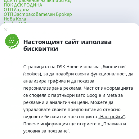
ДСК Управление на активи АД
ПОК ДСК РОДИНА
ОТП Лизинг
ОТП Застрахователен Брокер
Нова Кола
Банка ДСК
DSK Mobile
Оферти за продажба от Банка ДСК
Клонова мрежа и банкомати
Настоящият сайт използва
До началото на страницата
бисквитки
Страницата на DSK Home използва „бисквитки“
(cookies), за да подобри своята функционалност, да
анализира трафика и да показва
персонализирана реклама. Част от информацията
се споделя с партньори като Google и Meta за
рекламни и аналитични цели. Можете да
Телефон:
управлявате своите предпочитания относно
0700 10 375 / *2375
видовете бисквитки чрез опцията
„Настройки“
.
Aдрес:
Повече информация ще откриете в
„Правила и
Московска No.19 / ул. Г. Бенковски No. 5, София 1036
условия за ползване“
.
SWIFT/BIC: