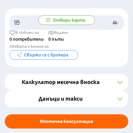
Отвори карта
-
-
-/-
-
В любими на
Видяна
0 потребители
0 пъти
Обявата е качена на
Свържи се с брокера
Калкулатор месечна вноска
Данъци и такси
Ипотечна консултация