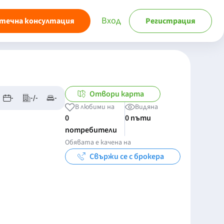
Вход
течна консултация
Регистрация
Отвори карта
-
-/-
-
В любими на
Видяна
0
0 пъти
потребители
Обявата е качена на
Свържи се с брокера