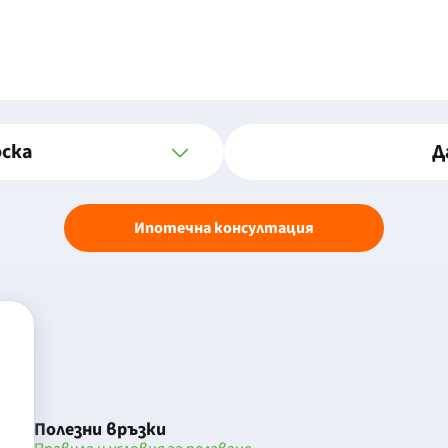
оска
Д
Ипотечна консултация
Полезни връзки