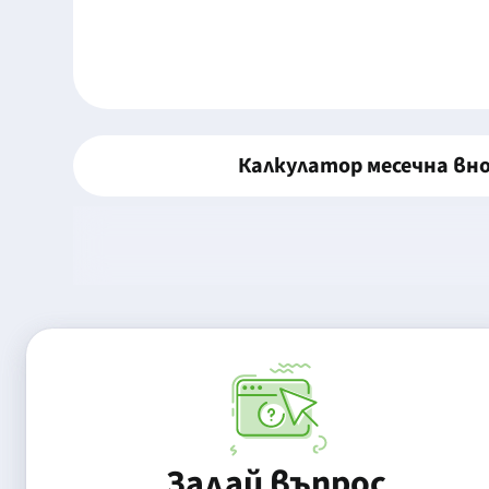
Калкулатор месечна вн
Задай въпрос