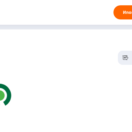
Ипо
-