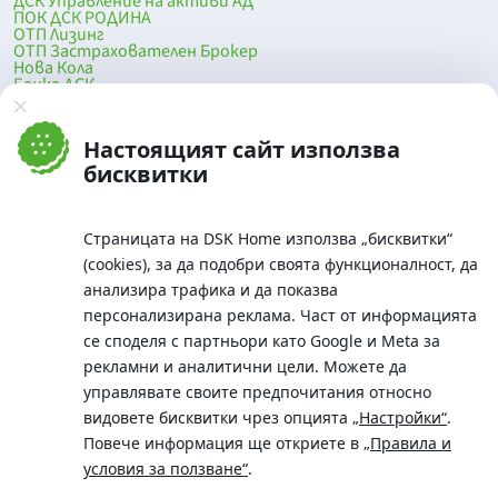
ДСК Управление на активи АД
ПОК ДСК РОДИНА
ОТП Лизинг
ОТП Застрахователен Брокер
Нова Кола
Банка ДСК
DSK Mobile
Оферти за продажба от Банка ДСК
Клонова мрежа и банкомати
Настоящият сайт използва
До началото на страницата
бисквитки
Страницата на DSK Home използва „бисквитки“
(cookies), за да подобри своята функционалност, да
анализира трафика и да показва
персонализирана реклама. Част от информацията
се споделя с партньори като Google и Meta за
рекламни и аналитични цели. Можете да
Телефон:
управлявате своите предпочитания относно
0700 10 375 / *2375
видовете бисквитки чрез опцията
„Настройки“
.
Aдрес:
Повече информация ще откриете в
„Правила и
Московска No.19 / ул. Г. Бенковски No. 5, София 1036
условия за ползване“
.
SWIFT/BIC: