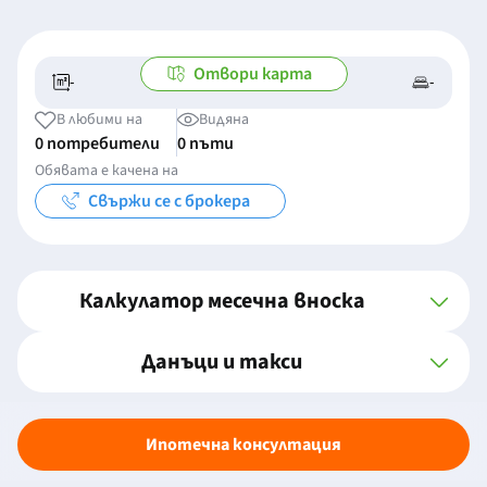
Отвори карта
-
-
-/-
-
В любими на
Видяна
0 потребители
0 пъти
Обявата е качена на
Свържи се с брокера
Калкулатор месечна вноска
Данъци и такси
Ипотечна консултация