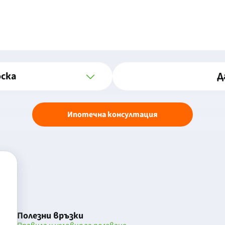
оска
Д
Ипотечна консултация
Полезни връзки