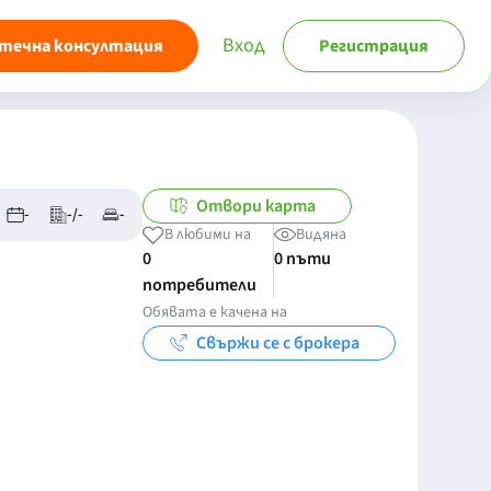
Вход
течна консултация
Регистрация
Отвори карта
-
-/-
-
В любими на
Видяна
0
0 пъти
потребители
Обявата е качена на
Свържи се с брокера