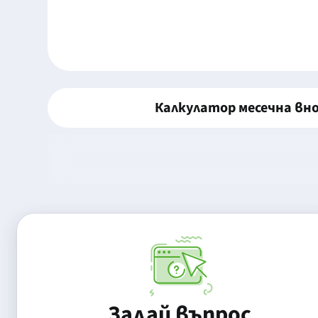
Калкулатор месечна вн
Задай въпрос