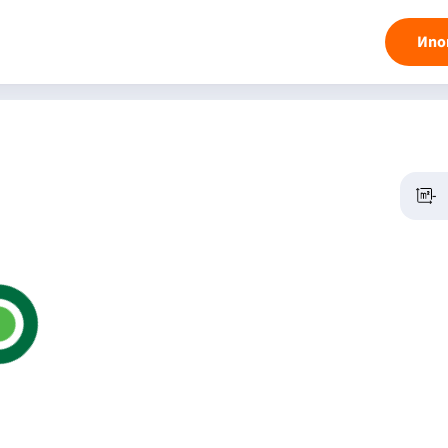
Ипо
-