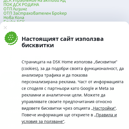
ДСК Управление на активи АД
ПОК ДСК РОДИНА
ОТП Лизинг
ОТП Застрахователен Брокер
Нова Кола
Банка ДСК
DSK Mobile
Оферти за продажба от Банка ДСК
Клонова мрежа и банкомати
Настоящият сайт използва
До началото на страницата
бисквитки
Страницата на DSK Home използва „бисквитки“
(cookies), за да подобри своята функционалност, да
анализира трафика и да показва
персонализирана реклама. Част от информацията
се споделя с партньори като Google и Meta за
рекламни и аналитични цели. Можете да
Телефон:
управлявате своите предпочитания относно
0700 10 375 / *2375
видовете бисквитки чрез опцията
„Настройки“
.
Aдрес:
Повече информация ще откриете в
„Правила и
Московска No.19 / ул. Г. Бенковски No. 5, София 1036
условия за ползване“
.
SWIFT/BIC: