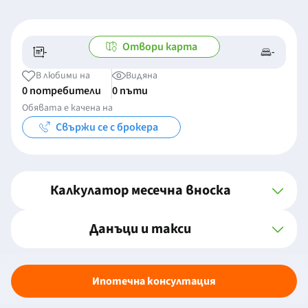
Отвори карта
-
-
-/-
-
В любими на
Видяна
0 потребители
0 пъти
Обявата е качена на
Свържи се с брокера
Калкулатор месечна вноска
Данъци и такси
Ипотечна консултация