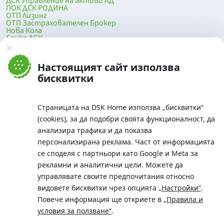
ДСК Управление на активи АД
ПОК ДСК РОДИНА
ОТП Лизинг
ОТП Застрахователен Брокер
Нова Кола
Банка ДСК
DSK Mobile
Оферти за продажба от Банка ДСК
Клонова мрежа и банкомати
Настоящият сайт използва
До началото на страницата
бисквитки
Страницата на DSK Home използва „бисквитки“
(cookies), за да подобри своята функционалност, да
анализира трафика и да показва
персонализирана реклама. Част от информацията
се споделя с партньори като Google и Meta за
рекламни и аналитични цели. Можете да
Телефон:
управлявате своите предпочитания относно
0700 10 375 / *2375
видовете бисквитки чрез опцията
„Настройки“
.
Aдрес:
Повече информация ще откриете в
„Правила и
Московска No.19 / ул. Г. Бенковски No. 5, София 1036
условия за ползване“
.
SWIFT/BIC: