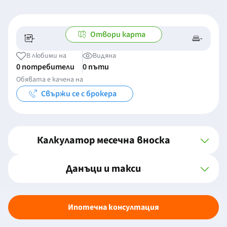
Отвори карта
-
-
-/-
-
В любими на
Видяна
0 потребители
0 пъти
Обявата е качена на
Свържи се с брокера
Калкулатор месечна вноска
Данъци и такси
Ипотечна консултация