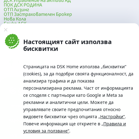
ДСК Управление на активи АД
ПОК ДСК РОДИНА
ОТП Лизинг
ОТП Застрахователен Брокер
Нова Кола
Банка ДСК
DSK Mobile
Оферти за продажба от Банка ДСК
Клонова мрежа и банкомати
Настоящият сайт използва
До началото на страницата
бисквитки
Страницата на DSK Home използва „бисквитки“
(cookies), за да подобри своята функционалност, да
анализира трафика и да показва
персонализирана реклама. Част от информацията
се споделя с партньори като Google и Meta за
рекламни и аналитични цели. Можете да
Телефон:
управлявате своите предпочитания относно
0700 10 375 / *2375
видовете бисквитки чрез опцията
„Настройки“
.
Aдрес:
Повече информация ще откриете в
„Правила и
Московска No.19 / ул. Г. Бенковски No. 5, София 1036
условия за ползване“
.
SWIFT/BIC: