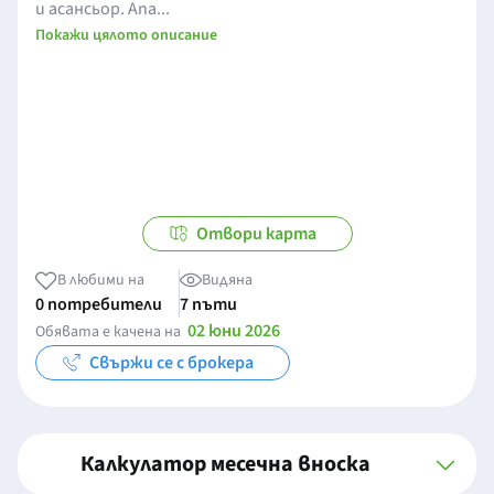
и асансьор. Апа...
Покажи цялото описание
Отвори карта
В любими на
Видяна
0 потребители
7 пъти
02 юни 2026
Обявата е качена на
Свържи се с брокера
Калкулатор месечна вноска