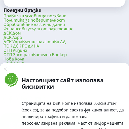
Полезни връзки
Правила и условия за ползване
Политика за поверителност
Обработване на лични данни
Финансови услуги от разстояние
ДСК Дом
ДСК Агро
ДСК Управление на активи АД
ПОК ДСК РОДИНА
ОТП Лизинг
ОТП Застрахователен Брокер
Нова Кола
Банка ДСК
DSK Mobile
Оферти за продажба от Банка ДСК
Клонова мрежа и банкомати
Настоящият сайт използва
До началото на страницата
бисквитки
Страницата на DSK Home използва „бисквитки“
(cookies), за да подобри своята функционалност, да
анализира трафика и да показва
персонализирана реклама. Част от информацията