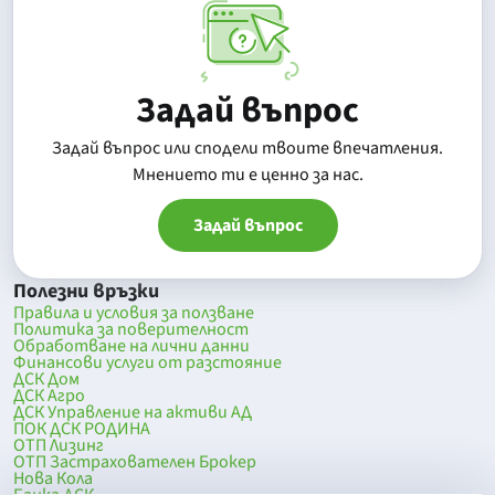
Задай въпрос
Задай въпрос или сподели твоите впечатления.
Mнението ти е ценно за нас.
Задай въпрос
Полезни връзки
Правила и условия за ползване
Политика за поверителност
Обработване на лични данни
Финансови услуги от разстояние
ДСК Дом
ДСК Агро
ДСК Управление на активи АД
ПОК ДСК РОДИНА
ОТП Лизинг
ОТП Застрахователен Брокер
Нова Кола