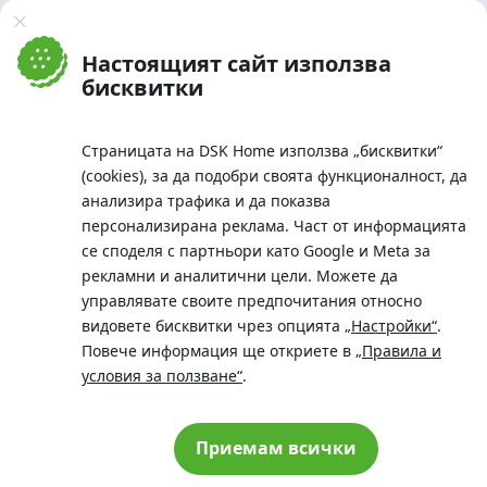
Банка ДСК
DSK Mobile
Оферти за продажба от Банка ДСК
Клонова мрежа и банкомати
Настоящият сайт използва
До началото на страницата
бисквитки
Страницата на DSK Home използва „бисквитки“
(cookies), за да подобри своята функционалност, да
анализира трафика и да показва
персонализирана реклама. Част от информацията
се споделя с партньори като Google и Meta за
рекламни и аналитични цели. Можете да
Телефон:
управлявате своите предпочитания относно
0700 10 375 / *2375
видовете бисквитки чрез опцията
„Настройки“
.
Aдрес:
Повече информация ще откриете в
„Правила и
Московска No.19 / ул. Г. Бенковски No. 5, София 1036
условия за ползване“
.
SWIFT/BIC:
BIC/SWIFT на Банка ДСК: STSABGSF
Приемам всички
© 2026 „Банка ДСК“ АД