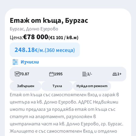
Етаж от къща, Бургас
Бургас, Долно Езерово
€78 000
Цена:
(€1 101 / кв.м)
248.18
€/м.
(360 месеца)
Изчисли
70.87
1995
1/-
1+
Завършен
Тухла
Нужда от ремонт
Етаж от къща със самостоятелен вход и гараж в
центъра на кв. Долно Езерово. АДРЕС Недвижими
имоти предлага за продажба етаж от къща със
статут на апартамент, разположен в
централната част на кв. Долно Езерово, гр. Бургас.
Жилището е със самостоятелен вход и отделно