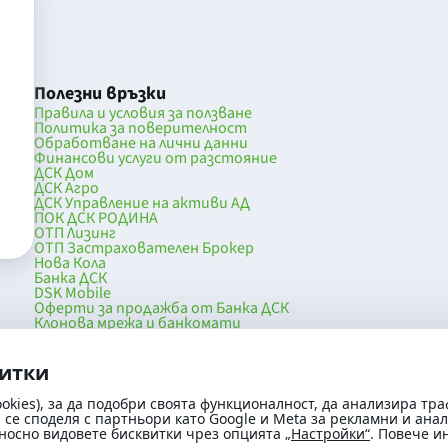
Полезни връзки
Правила и условия за ползване
Политика за поверителност
Обработване на лични данни
Финансови услуги от разстояние
ДСК Дом
ДСК Агро
ДСК Управление на активи АД
ПОК ДСК РОДИНА
ОТП Лизинг
ОТП Застрахователен Брокер
Нова Кола
Банка ДСК
DSK Mobile
Оферти за продажба от Банка ДСК
Клонова мрежа и банкомати
036
До началото на страницата
витки
okies), за да подобри своята функционалност, да анализира тра
се споделя с партньори като Google и Meta за рекламни и ана
носно видовете бисквитки чрез опцията
„Настройки“
. Повече 