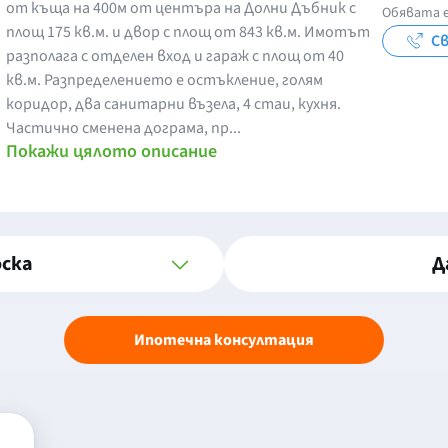
от къща на 400м от центъра на Долни Дъбник с
Обявата е
площ 175 кв.м. и двор с площ от 843 кв.м. Имотът
Св
разполага с отделен вход и гараж с площ от 40
кв.м. Разпределението е остъкление, голям
коридор, два санитарни възела, 4 стаи, кухня.
Частично сменена дограма, пр...
Покажи цялото описание
оска
Д
Ипотечна консултация