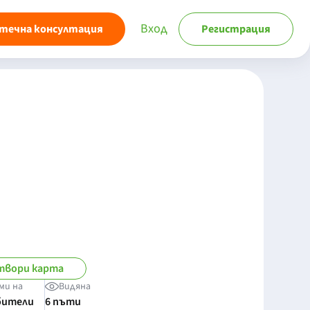
Вход
течна консултация
Регистрация
твори карта
ми на
Видяна
бители
6 пъти