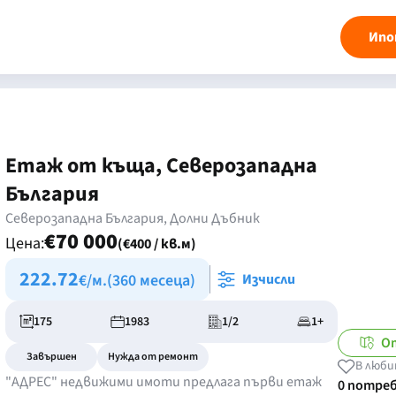
Ипо
Етаж от къща, Северозападна
България
Северозападна България, Долни Дъбник
€70 000
Цена:
(€400 / кв.м)
222.72
€/м.
(360 месеца)
Изчисли
175
1983
1/2
1+
О
Завършен
Нужда от ремонт
В люби
"АДРЕС" недвижими имоти предлага първи етаж
0 потре