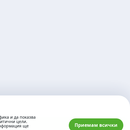
фика и да показва
литични цели.
Приемам всички
информация ще
© 2026 „Банка ДСК“ АД