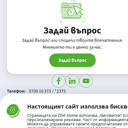
Задай въпрос
Задай въпрос или сподели твоите впечатления.
Mнението ти е ценно за нас.
Задай въпрос
Телефон:
0700 10 375 / *2375
Aдрес:
Московска No.19 / ул. Г. Бенковски No. 5, София 1
SWIFT/BIC:
BIC/SWIFT на Банка ДСК: STSABGSF
Настоящият сайт използва биск
Страницата на DSK Home използва „бисквитки“ (co
персонализирана реклама. Част от информацията 
Можете да управлявате своите предпочитания от