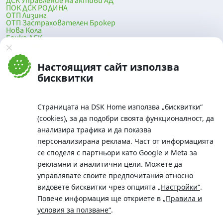
ДСК Управление на активи АД
ПОК ДСК РОДИНА
ОТП Лизинг
ОТП Застрахователен Брокер
Нова Кола
Банка ДСК
DSK Mobile
Оферти за продажба от Банка ДСК
Клонова мрежа и банкомати
Настоящият сайт използва
До началото на страницата
бисквитки
Страницата на DSK Home използва „бисквитки“
(cookies), за да подобри своята функционалност, да
анализира трафика и да показва
персонализирана реклама. Част от информацията
се споделя с партньори като Google и Meta за
рекламни и аналитични цели. Можете да
Телефон:
управлявате своите предпочитания относно
0700 10 375 / *2375
видовете бисквитки чрез опцията
„Настройки“
.
Aдрес:
Повече информация ще откриете в
„Правила и
Московска No.19 / ул. Г. Бенковски No. 5, София 1036
условия за ползване“
.
SWIFT/BIC: