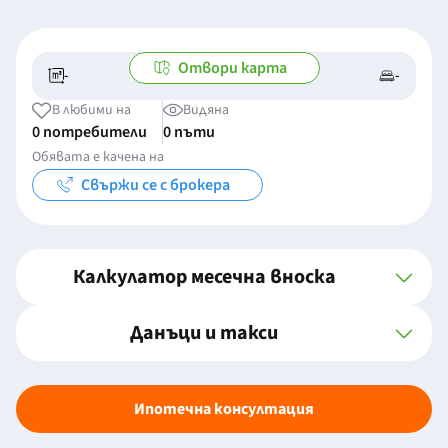
Отвори карта
-
-
-/-
-
В любими на
Видяна
0 потребители
0 пъти
Обявата е качена на
Свържи се с брокера
Калкулатор месечна вноска
Данъци и такси
Ипотечна консултация