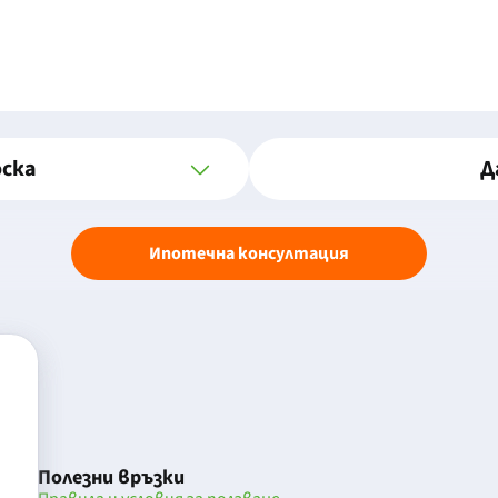
оска
Д
Ипотечна консултация
Полезни връзки