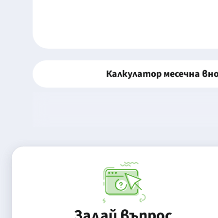
Калкулатор месечна вн
Задай въпрос