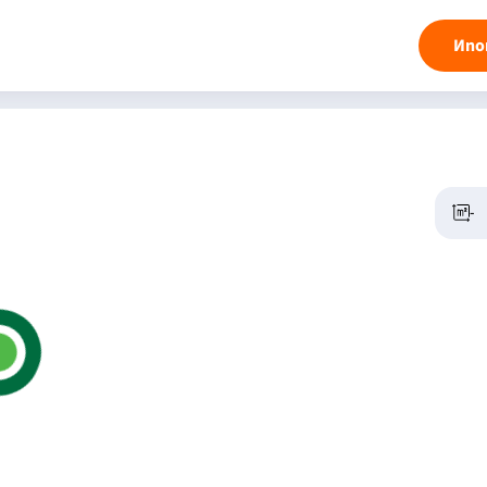
Ипо
-