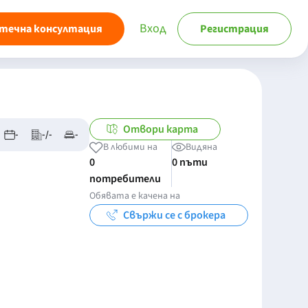
Вход
течна консултация
Регистрация
Отвори карта
-
-/-
-
В любими на
Видяна
0
0 пъти
потребители
Обявата е качена на
Свържи се с брокера