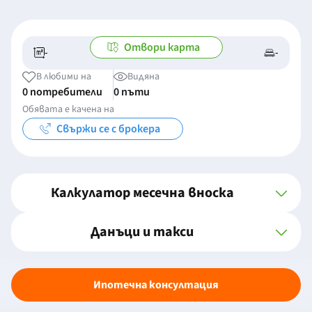
Отвори карта
-
-
-/-
-
В любими на
Видяна
0 потребители
0 пъти
Обявата е качена на
Свържи се с брокера
Калкулатор месечна вноска
Данъци и такси
Ипотечна консултация