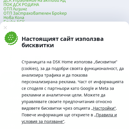
ДСК Управление на активи АД
ПОК ДСК РОДИНА
ОТП Лизинг
ОТП Застрахователен Брокер
Нова Кола
Банка ДСК
DSK Mobile
Оферти за продажба от Банка ДСК
Клонова мрежа и банкомати
Настоящият сайт използва
До началото на страницата
бисквитки
Страницата на DSK Home използва „бисквитки“
(cookies), за да подобри своята функционалност, да
анализира трафика и да показва
персонализирана реклама. Част от информацията
се споделя с партньори като Google и Meta за
рекламни и аналитични цели. Можете да
Телефон:
управлявате своите предпочитания относно
0700 10 375 / *2375
видовете бисквитки чрез опцията
„Настройки“
.
Aдрес:
Повече информация ще откриете в
„Правила и
Московска No.19 / ул. Г. Бенковски No. 5, София 1036
условия за ползване“
.
SWIFT/BIC: