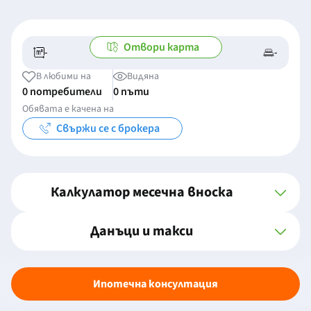
Отвори карта
-
-
-/-
-
В любими на
Видяна
0 потребители
0 пъти
Обявата е качена на
Свържи се с брокера
Калкулатор месечна вноска
Данъци и такси
Ипотечна консултация