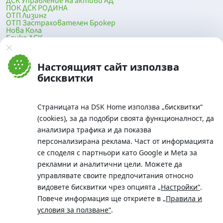
ДСК Управление на активи АД
ПОК ДСК РОДИНА
ОТП Лизинг
ОТП Застрахователен Брокер
Нова Кола
Банка ДСК
DSK Mobile
Оферти за продажба от Банка ДСК
Клонова мрежа и банкомати
Настоящият сайт използва
До началото на страницата
бисквитки
Страницата на DSK Home използва „бисквитки“
(cookies), за да подобри своята функционалност, да
анализира трафика и да показва
персонализирана реклама. Част от информацията
се споделя с партньори като Google и Meta за
рекламни и аналитични цели. Можете да
Телефон:
управлявате своите предпочитания относно
0700 10 375 / *2375
видовете бисквитки чрез опцията
„Настройки“
.
Aдрес:
Повече информация ще откриете в
„Правила и
Московска No.19 / ул. Г. Бенковски No. 5, София 1036
условия за ползване“
.
SWIFT/BIC: