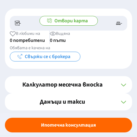
Отвори карта
-
-
-/-
-
В любими на
Видяна
0 потребители
0 пъти
Обявата е качена на
Свържи се с брокера
Калкулатор месечна вноска
Данъци и такси
Ипотечна консултация