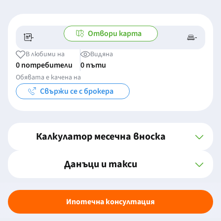
Отвори карта
-
-
-/-
-
В любими на
Видяна
0 потребители
0 пъти
Обявата е качена на
Свържи се с брокера
Калкулатор месечна вноска
Данъци и такси
Ипотечна консултация