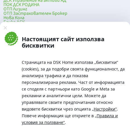
ДСК Управление на активи АД
ПОК ДСК РОДИНА
ОТП Лизинг
ОТП Застрахователен Брокер
Нова Кола
Банка ДСК
DSK Mobile
Оферти за продажба от Банка ДСК
Клонова мрежа и банкомати
Настоящият сайт използва
До началото на страницата
бисквитки
Страницата на DSK Home използва „бисквитки“
(cookies), за да подобри своята функционалност, да
анализира трафика и да показва
персонализирана реклама. Част от информацията
се споделя с партньори като Google и Meta за
рекламни и аналитични цели. Можете да
Телефон:
управлявате своите предпочитания относно
0700 10 375 / *2375
видовете бисквитки чрез опцията
„Настройки“
.
Aдрес:
Повече информация ще откриете в
„Правила и
Московска No.19 / ул. Г. Бенковски No. 5, София 1036
условия за ползване“
.
SWIFT/BIC: