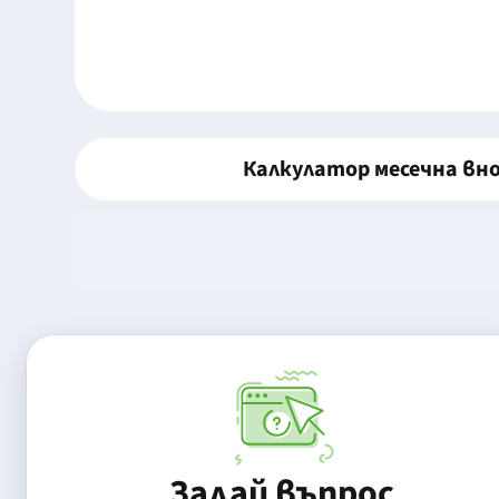
Калкулатор месечна вн
Задай въпрос