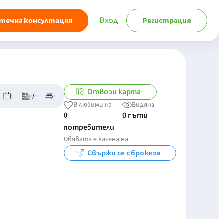
Вход
течна консултация
Регистрация
Отвори карта
-
-/-
-
В любими на
Видяна
0
0 пъти
потребители
Обявата е качена на
Свържи се с брокера