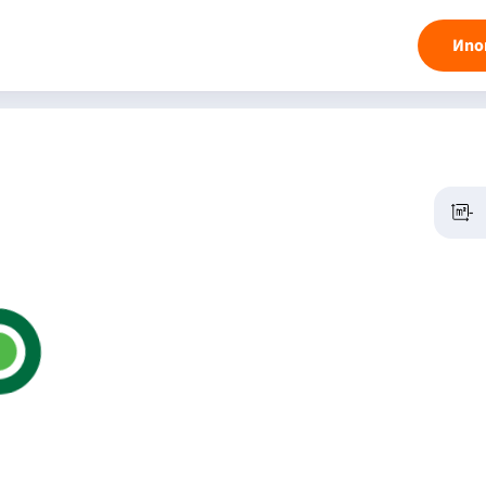
Ипо
-