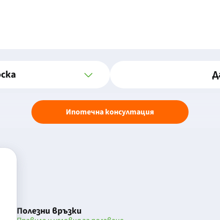
оска
Д
Ипотечна консултация
Полезни връзки