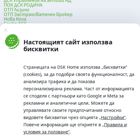
ДСК Управление на активи АД
ПОК ДСК РОДИНА
ОТП Лизинг
ОТП Застрахователен Брокер
Нова Кола
Банка ДСК
DSK Mobile
Оферти за продажба от Банка ДСК
Клонова мрежа и банкомати
Настоящият сайт използва
До началото на страницата
бисквитки
Страницата на DSK Home използва „бисквитки“
(cookies), за да подобри своята функционалност, да
анализира трафика и да показва
персонализирана реклама. Част от информацията
се споделя с партньори като Google и Meta за
рекламни и аналитични цели. Можете да
Телефон:
управлявате своите предпочитания относно
0700 10 375 / *2375
видовете бисквитки чрез опцията
„Настройки“
.
Aдрес:
Повече информация ще откриете в
„Правила и
Московска No.19 / ул. Г. Бенковски No. 5, София 1036
условия за ползване“
.
SWIFT/BIC: