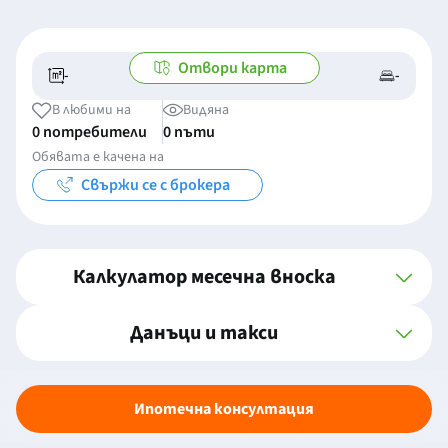
Отвори карта
-
-
-/-
-
В любими на
Видяна
0 потребители
0 пъти
Обявата е качена на
Свържи се с брокера
Калкулатор месечна вноска
Данъци и такси
Ипотечна консултация