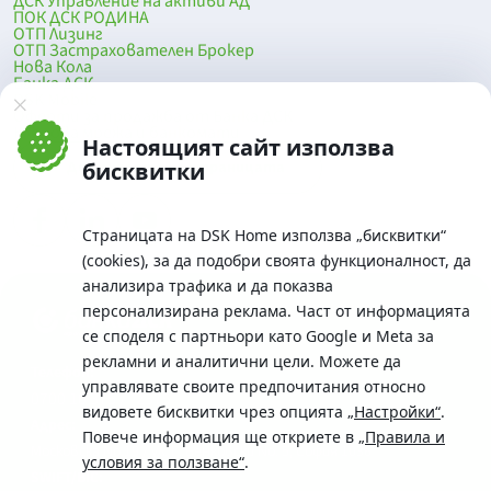
ДСК Управление на активи АД
ПОК ДСК РОДИНА
ОТП Лизинг
ОТП Застрахователен Брокер
Нова Кола
Банка ДСК
DSK Mobile
Оферти за продажба от Банка ДСК
Клонова мрежа и банкомати
Настоящият сайт използва
До началото на страницата
бисквитки
Страницата на DSK Home използва „бисквитки“
(cookies), за да подобри своята функционалност, да
анализира трафика и да показва
персонализирана реклама. Част от информацията
се споделя с партньори като Google и Meta за
рекламни и аналитични цели. Можете да
Телефон:
управлявате своите предпочитания относно
0700 10 375 / *2375
видовете бисквитки чрез опцията
„Настройки“
.
Aдрес:
Повече информация ще откриете в
„Правила и
Московска No.19 / ул. Г. Бенковски No. 5, София 1036
условия за ползване“
.
SWIFT/BIC: