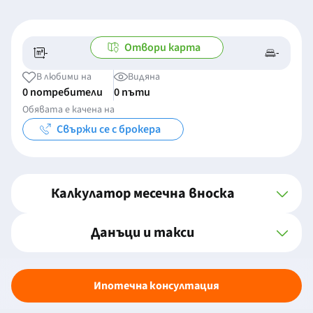
Отвори карта
-
-
-/-
-
В любими на
Видяна
0 потребители
0 пъти
Обявата е качена на
Свържи се с брокера
Калкулатор месечна вноска
Данъци и такси
Ипотечна консултация