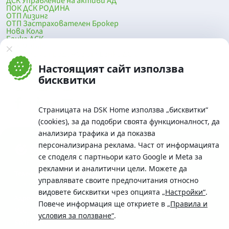
ДСК Управление на активи АД
ПОК ДСК РОДИНА
ОТП Лизинг
ОТП Застрахователен Брокер
Нова Кола
Банка ДСК
DSK Mobile
Оферти за продажба от Банка ДСК
Клонова мрежа и банкомати
Настоящият сайт използва
До началото на страницата
бисквитки
Страницата на DSK Home използва „бисквитки“
(cookies), за да подобри своята функционалност, да
анализира трафика и да показва
персонализирана реклама. Част от информацията
се споделя с партньори като Google и Meta за
рекламни и аналитични цели. Можете да
Телефон:
управлявате своите предпочитания относно
0700 10 375 / *2375
видовете бисквитки чрез опцията
„Настройки“
.
Aдрес:
Повече информация ще откриете в
„Правила и
Московска No.19 / ул. Г. Бенковски No. 5, София 1036
условия за ползване“
.
SWIFT/BIC: