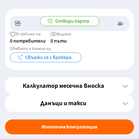
Отвори карта
-
-
-/-
-
В любими на
Видяна
0 потребители
0 пъти
Обявата е качена на
Свържи се с брокера
Калкулатор месечна вноска
Данъци и такси
Ипотечна консултация