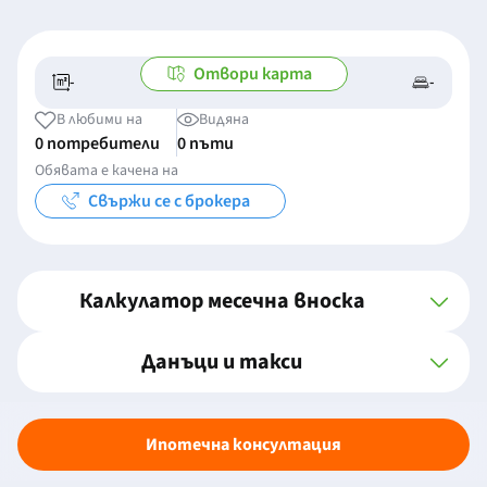
Отвори карта
-
-
-/-
-
В любими на
Видяна
0 потребители
0 пъти
Обявата е качена на
Свържи се с брокера
Калкулатор месечна вноска
Данъци и такси
Ипотечна консултация