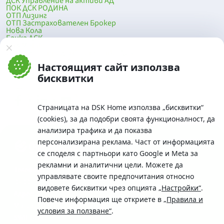
ДСК Управление на активи АД
ПОК ДСК РОДИНА
ОТП Лизинг
ОТП Застрахователен Брокер
Нова Кола
Банка ДСК
DSK Mobile
Оферти за продажба от Банка ДСК
Клонова мрежа и банкомати
Настоящият сайт използва
До началото на страницата
бисквитки
Страницата на DSK Home използва „бисквитки“
(cookies), за да подобри своята функционалност, да
анализира трафика и да показва
персонализирана реклама. Част от информацията
се споделя с партньори като Google и Meta за
рекламни и аналитични цели. Можете да
Телефон:
управлявате своите предпочитания относно
0700 10 375 / *2375
видовете бисквитки чрез опцията
„Настройки“
.
Aдрес:
Повече информация ще откриете в
„Правила и
Московска No.19 / ул. Г. Бенковски No. 5, София 1036
условия за ползване“
.
SWIFT/BIC: