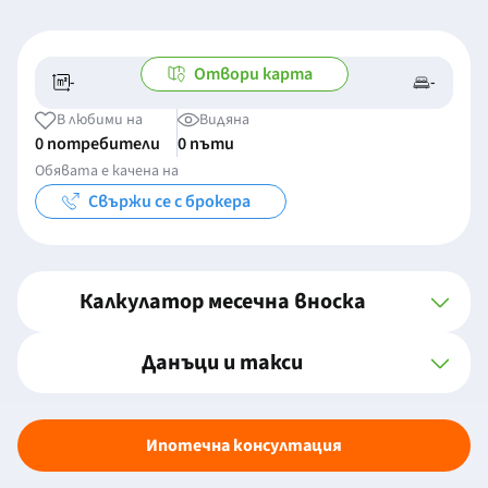
Отвори карта
-
-
-/-
-
В любими на
Видяна
0 потребители
0 пъти
Обявата е качена на
Свържи се с брокера
Калкулатор месечна вноска
Данъци и такси
Ипотечна консултация