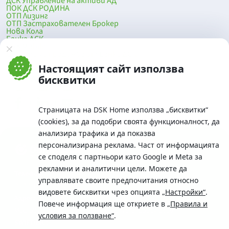
ДСК Управление на активи АД
ПОК ДСК РОДИНА
ОТП Лизинг
ОТП Застрахователен Брокер
Нова Кола
Банка ДСК
DSK Mobile
Оферти за продажба от Банка ДСК
Клонова мрежа и банкомати
Настоящият сайт използва
До началото на страницата
бисквитки
Страницата на DSK Home използва „бисквитки“
(cookies), за да подобри своята функционалност, да
анализира трафика и да показва
персонализирана реклама. Част от информацията
се споделя с партньори като Google и Meta за
рекламни и аналитични цели. Можете да
Телефон:
управлявате своите предпочитания относно
0700 10 375 / *2375
видовете бисквитки чрез опцията
„Настройки“
.
Aдрес:
Повече информация ще откриете в
„Правила и
Московска No.19 / ул. Г. Бенковски No. 5, София 1036
условия за ползване“
.
SWIFT/BIC: