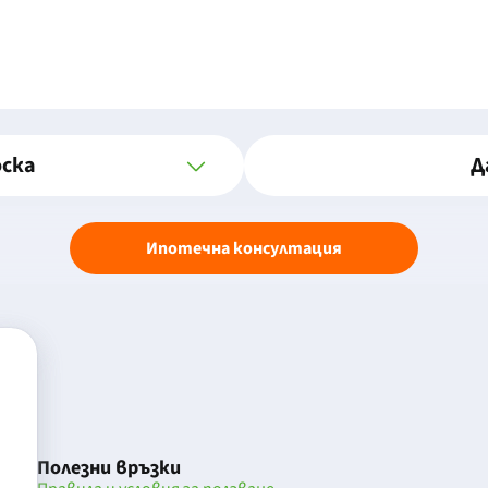
оска
Д
Ипотечна консултация
Полезни връзки