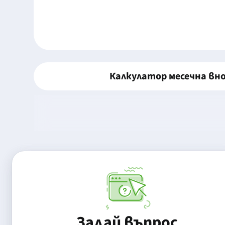
Калкулатор месечна вн
Задай въпрос