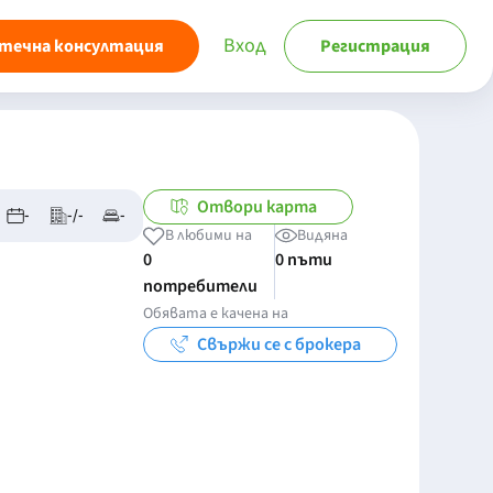
Вход
течна консултация
Регистрация
Отвори карта
-
-/-
-
В любими на
Видяна
0
0 пъти
потребители
Обявата е качена на
Свържи се с брокера