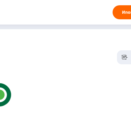
Ипо
-