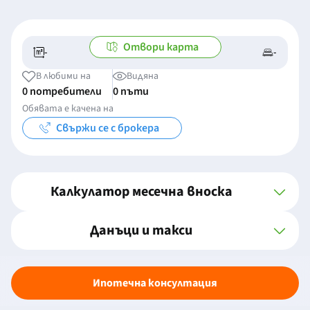
Отвори карта
-
-
-/-
-
В любими на
Видяна
0 потребители
0 пъти
Обявата е качена на
Свържи се с брокера
Калкулатор месечна вноска
Данъци и такси
Ипотечна консултация