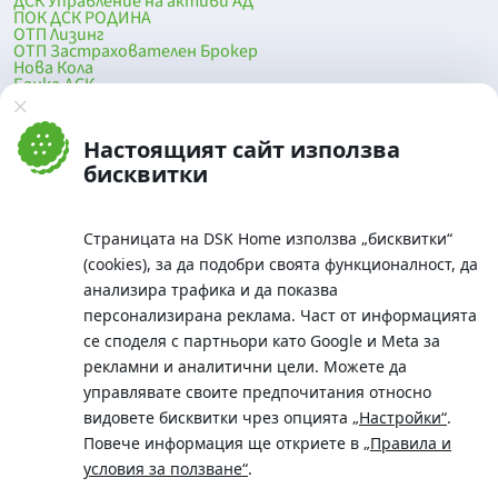
ДСК Управление на активи АД
ПОК ДСК РОДИНА
ОТП Лизинг
ОТП Застрахователен Брокер
Нова Кола
Банка ДСК
DSK Mobile
Оферти за продажба от Банка ДСК
Клонова мрежа и банкомати
Настоящият сайт използва
До началото на страницата
бисквитки
Страницата на DSK Home използва „бисквитки“
(cookies), за да подобри своята функционалност, да
анализира трафика и да показва
персонализирана реклама. Част от информацията
се споделя с партньори като Google и Meta за
рекламни и аналитични цели. Можете да
Телефон:
управлявате своите предпочитания относно
0700 10 375 / *2375
видовете бисквитки чрез опцията
„Настройки“
.
Aдрес:
Повече информация ще откриете в
„Правила и
Московска No.19 / ул. Г. Бенковски No. 5, София 1036
условия за ползване“
.
SWIFT/BIC: