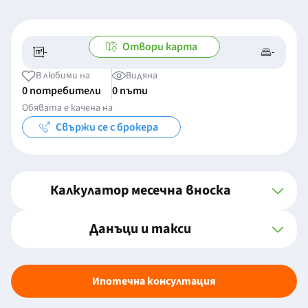
Отвори карта
-
-
-/-
-
В любими на
Видяна
0 потребители
0 пъти
Обявата е качена на
Свържи се с брокера
Калкулатор месечна вноска
Данъци и такси
Ипотечна консултация