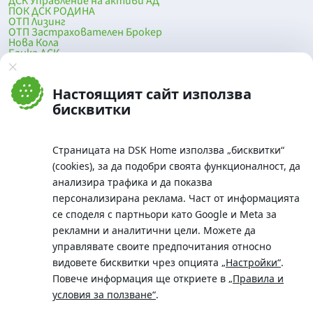
ДСК Управление на активи АД
ПОК ДСК РОДИНА
ОТП Лизинг
ОТП Застрахователен Брокер
Нова Кола
Банка ДСК
DSK Mobile
Оферти за продажба от Банка ДСК
Клонова мрежа и банкомати
Настоящият сайт използва
До началото на страницата
бисквитки
Страницата на DSK Home използва „бисквитки“
(cookies), за да подобри своята функционалност, да
анализира трафика и да показва
персонализирана реклама. Част от информацията
се споделя с партньори като Google и Meta за
рекламни и аналитични цели. Можете да
Телефон:
управлявате своите предпочитания относно
0700 10 375 / *2375
видовете бисквитки чрез опцията
„Настройки“
.
Aдрес:
Повече информация ще откриете в
„Правила и
Московска No.19 / ул. Г. Бенковски No. 5, София 1036
условия за ползване“
.
SWIFT/BIC: