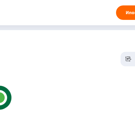
Ипо
-