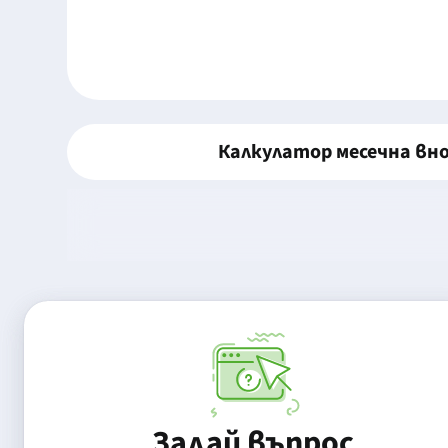
Калкулатор месечна вн
Задай въпрос