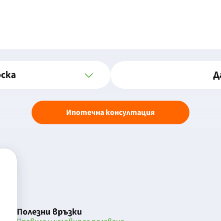
оска
Д
Ипотечна консултация
Полезни връзки