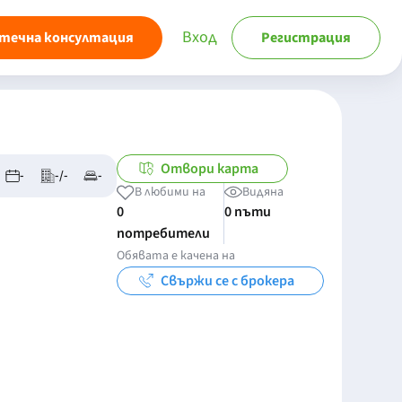
Вход
течна консултация
Регистрация
Отвори карта
-
-/-
-
В любими на
Видяна
0
0 пъти
потребители
Обявата е качена на
Свържи се с брокера