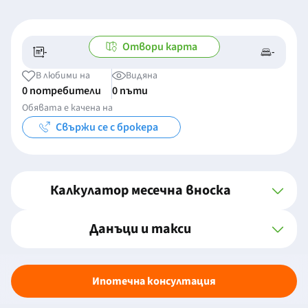
Отвори карта
-
-
-/-
-
В любими на
Видяна
0 потребители
0 пъти
Обявата е качена на
Свържи се с брокера
Калкулатор месечна вноска
Данъци и такси
Ипотечна консултация