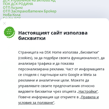
ДСК Управление на активи АД
ПОК ДСК РОДИНА
ОТП Лизинг
ОТП Застрахователен Брокер
Нова Кола
Банка ДСК
DSK Mobile
Оферти за продажба от Банка ДСК
Клонова мрежа и банкомати
Настоящият сайт използва
До началото на страницата
бисквитки
Страницата на DSK Home използва „бисквитки“
(cookies), за да подобри своята функционалност, да
анализира трафика и да показва
персонализирана реклама. Част от информацията
се споделя с партньори като Google и Meta за
рекламни и аналитични цели. Можете да
Телефон:
управлявате своите предпочитания относно
0700 10 375 / *2375
видовете бисквитки чрез опцията
„Настройки“
.
Aдрес:
Повече информация ще откриете в
„Правила и
Московска No.19 / ул. Г. Бенковски No. 5, София 1036
условия за ползване“
.
SWIFT/BIC: