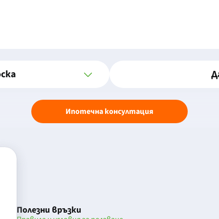
оска
Д
Ипотечна консултация
Полезни връзки