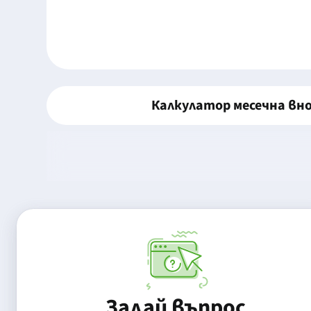
Калкулатор месечна вн
Задай въпрос