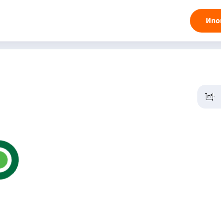
Ипо
-