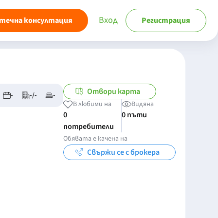
Вход
течна консултация
Регистрация
Отвори карта
-
-/-
-
В любими на
Видяна
0
0 пъти
потребители
Обявата е качена на
Свържи се с брокера