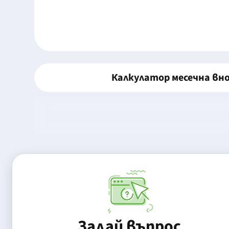
Калкулатор месечна вн
Задай въпрос