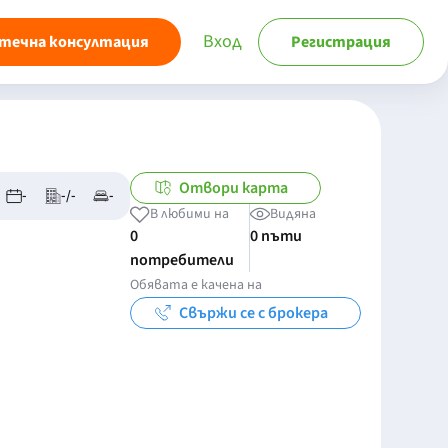
Вход
течна консултация
Регистрация
Отвори карта
-
-/-
-
В любими на
Видяна
0
0 пъти
потребители
Обявата е качена на
Свържи се с брокера