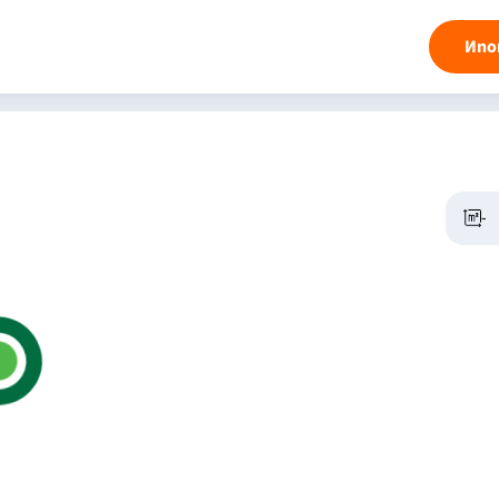
Ипо
-