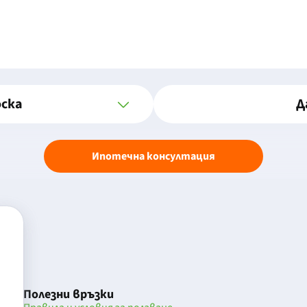
оска
Д
Ипотечна консултация
Полезни връзки