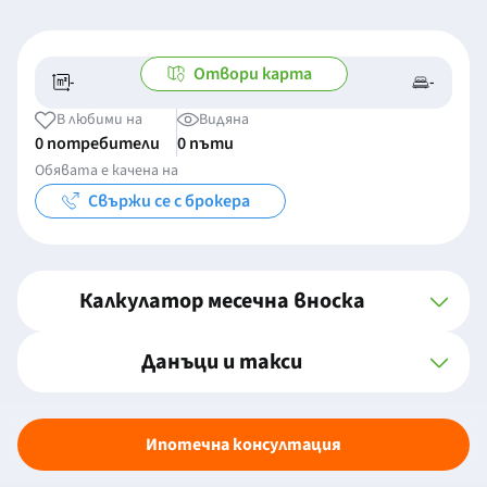
Отвори карта
-
-
-/-
-
В любими на
Видяна
0 потребители
0 пъти
Обявата е качена на
Свържи се с брокера
Калкулатор месечна вноска
Данъци и такси
Ипотечна консултация