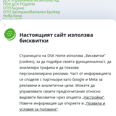
ДСК Управление на активи АД
ПОК ДСК РОДИНА
ОТП Лизинг
ОТП Застрахователен Брокер
Нова Кола
Банка ДСК
DSK Mobile
Оферти за продажба от Банка ДСК
Клонова мрежа и банкомати
Настоящият сайт използва
До началото на страницата
бисквитки
Страницата на DSK Home използва „бисквитки“
(cookies), за да подобри своята функционалност, да
анализира трафика и да показва
персонализирана реклама. Част от информацията
се споделя с партньори като Google и Meta за
рекламни и аналитични цели. Можете да
Телефон:
управлявате своите предпочитания относно
0700 10 375 / *2375
видовете бисквитки чрез опцията
„Настройки“
.
Aдрес:
Повече информация ще откриете в
„Правила и
Московска No.19 / ул. Г. Бенковски No. 5, София 1036
условия за ползване“
.
SWIFT/BIC: