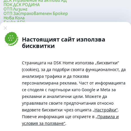
ДСК Управление на активи АД
ПОК ДСК РОДИНА
ОТП Лизинг
ОТП Застрахователен Брокер
Нова Кола
Банка ДСК
DSK Mobile
Оферти за продажба от Банка ДСК
Клонова мрежа и банкомати
Настоящият сайт използва
До началото на страницата
бисквитки
Страницата на DSK Home използва „бисквитки“
(cookies), за да подобри своята функционалност, да
анализира трафика и да показва
персонализирана реклама. Част от информацията
се споделя с партньори като Google и Meta за
рекламни и аналитични цели. Можете да
Телефон:
управлявате своите предпочитания относно
0700 10 375 / *2375
видовете бисквитки чрез опцията
„Настройки“
.
Aдрес:
Повече информация ще откриете в
„Правила и
Московска No.19 / ул. Г. Бенковски No. 5, София 1036
условия за ползване“
.
SWIFT/BIC: