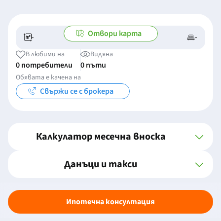
Отвори карта
-
-
-/-
-
В любими на
Видяна
0 потребители
0 пъти
Обявата е качена на
Свържи се с брокера
Калкулатор месечна вноска
Данъци и такси
Ипотечна консултация