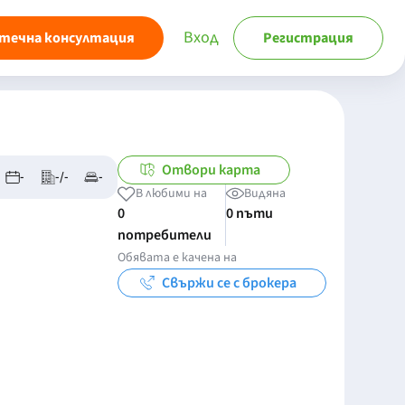
Вход
течна консултация
Регистрация
Отвори карта
-
-/-
-
В любими на
Видяна
0
0 пъти
потребители
Обявата е качена на
Свържи се с брокера