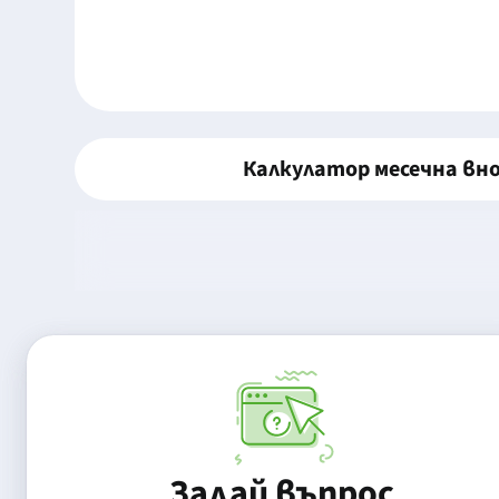
Калкулатор месечна вн
Задай въпрос