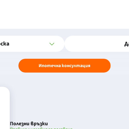
оска
Д
Ипотечна консултация
Полезни връзки