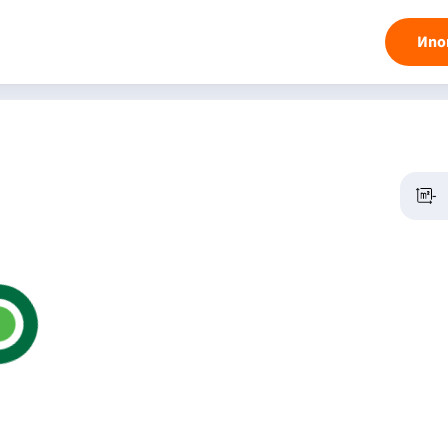
Ипо
-