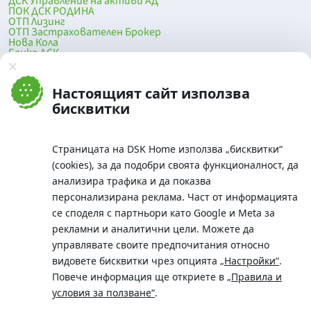
ДСК Управление на активи АД
ПОК ДСК РОДИНА
ОТП Лизинг
ОТП Застрахователен Брокер
Нова Кола
Банка ДСК
DSK Mobile
Оферти за продажба от Банка ДСК
Клонова мрежа и банкомати
Настоящият сайт използва
До началото на страницата
бисквитки
Страницата на DSK Home използва „бисквитки“
(cookies), за да подобри своята функционалност, да
анализира трафика и да показва
персонализирана реклама. Част от информацията
се споделя с партньори като Google и Meta за
рекламни и аналитични цели. Можете да
Телефон:
управлявате своите предпочитания относно
0700 10 375 / *2375
видовете бисквитки чрез опцията
„Настройки“
.
Aдрес:
Повече информация ще откриете в
„Правила и
Московска No.19 / ул. Г. Бенковски No. 5, София 1036
условия за ползване“
.
SWIFT/BIC: