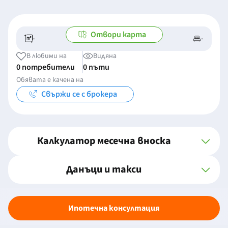
Отвори карта
-
-
-/-
-
В любими на
Видяна
0 потребители
0 пъти
Обявата е качена на
Свържи се с брокера
Калкулатор месечна вноска
Данъци и такси
Ипотечна консултация