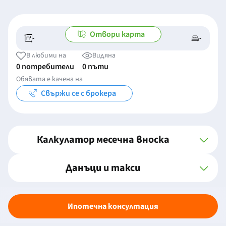
Отвори карта
-
-
-/-
-
В любими на
Видяна
0 потребители
0 пъти
Обявата е качена на
Свържи се с брокера
Калкулатор месечна вноска
Данъци и такси
Ипотечна консултация