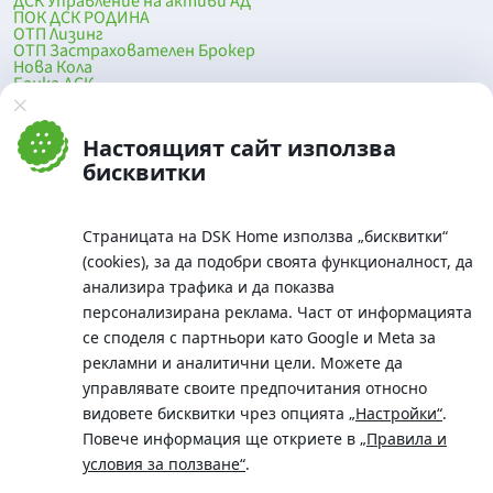
ДСК Управление на активи АД
ПОК ДСК РОДИНА
ОТП Лизинг
ОТП Застрахователен Брокер
Нова Кола
Банка ДСК
DSK Mobile
Оферти за продажба от Банка ДСК
Клонова мрежа и банкомати
Настоящият сайт използва
До началото на страницата
бисквитки
Страницата на DSK Home използва „бисквитки“
(cookies), за да подобри своята функционалност, да
анализира трафика и да показва
персонализирана реклама. Част от информацията
се споделя с партньори като Google и Meta за
рекламни и аналитични цели. Можете да
Телефон:
управлявате своите предпочитания относно
0700 10 375 / *2375
видовете бисквитки чрез опцията
„Настройки“
.
Aдрес:
Повече информация ще откриете в
„Правила и
Московска No.19 / ул. Г. Бенковски No. 5, София 1036
условия за ползване“
.
SWIFT/BIC: