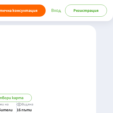
Вход
течна консултация
Регистрация
твори карта
ми на
Видяна
бители
16 пъти