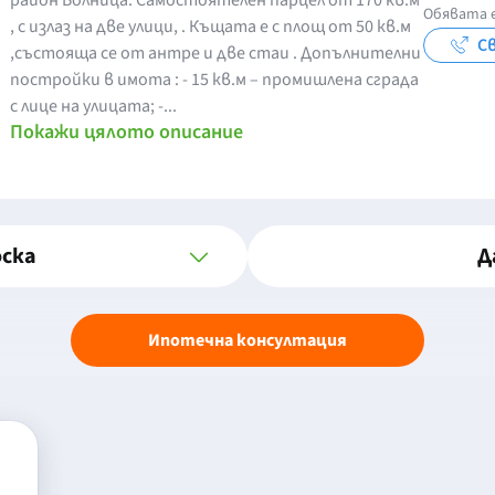
район Болница. Самостоятелен парцел от 170 кв.м
Обявата е
, с излаз на две улици, . Къщата е с площ от 50 кв.м
Св
,състояща се от антре и две стаи . Допълнителни
постройки в имота : - 15 кв.м – промишлена сграда
с лице на улицата; -...
Покажи цялото описание
оска
Д
Ипотечна консултация