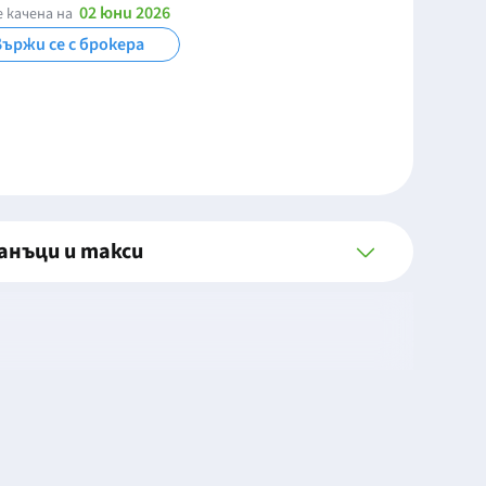
02 юни 2026
 качена на
ържи се с брокера
анъци и такси