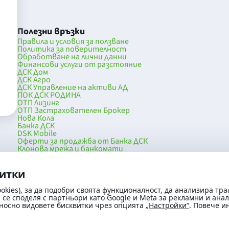
Полезни връзки
Правила и условия за ползване
Политика за поверителност
Обработване на лични данни
Финансови услуги от разстояние
ДСК Дом
ДСК Агро
ДСК Управление на активи АД
ПОК ДСК РОДИНА
ОТП Лизинг
ОТП Застрахователен Брокер
Нова Кола
Банка ДСК
DSK Mobile
Оферти за продажба от Банка ДСК
Клонова мрежа и банкомати
036
До началото на страницата
витки
okies), за да подобри своята функционалност, да анализира тра
се споделя с партньори като Google и Meta за рекламни и ана
носно видовете бисквитки чрез опцията
„Настройки“
. Повече 