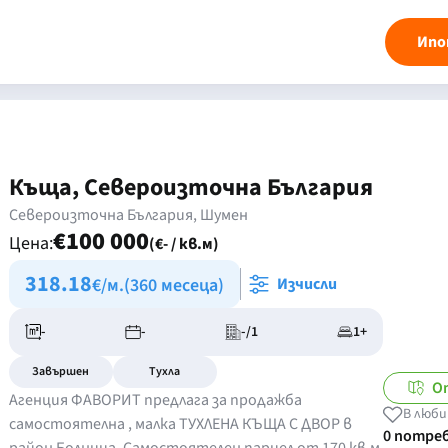
Ипо
Къща, Североизточна България
Североизточна България, Шумен
€100 000
Цена:
(€- / кв.м)
318.18
€/м.
(360 месеца)
Изчисли
-
-
-/1
1+
Завършен
Тухла
О
Агенция ФАВОРИТ предлага за продажба
В люби
самостоятелна , малка ТУХЛЕНА КЪЩА С ДВОР в
0 потре