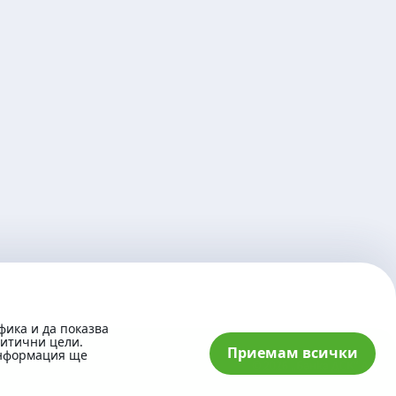
фика и да показва
литични цели.
Приемам всички
информация ще
© 2026 „Банка ДСК“ АД