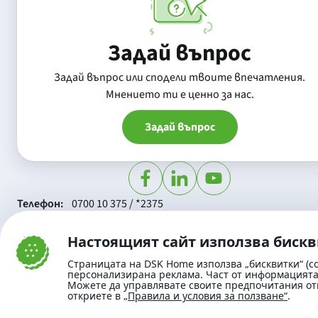
Задай въпрос
Задай въпрос или сподели твоите впечатления.
Mнението ти е ценно за нас.
Задай въпрос
Телефон:
0700 10 375 / *2375
Aдрес:
Московска No.19 / ул. Г. Бенковски No. 5, София 1
SWIFT/BIC:
BIC/SWIFT на Банка ДСК: STSABGSF
Настоящият сайт използва биск
Страницата на DSK Home използва „бисквитки“ (co
персонализирана реклама. Част от информацията 
Можете да управлявате своите предпочитания от
откриете в
„Правила и условия за ползване“
.