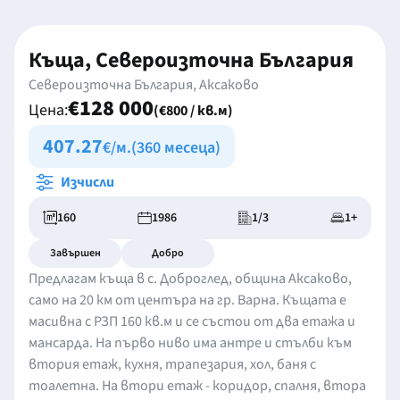
Къща, Североизточна България
Североизточна България, Аксаково
€128 000
Цена:
(€800 / кв.м)
407.27
€/м.
(360 месеца)
Изчисли
160
1986
1/3
1+
Завършен
Добро
Предлагам къща в с. Доброглед, община Аксаково,
само на 20 км от центъра на гр. Варна. Къщата е
масивна с РЗП 160 кв.м и се състои от два етажа и
мансарда. На първо ниво има антре и стълби към
втория етаж, кухня, трапезария, хол, баня с
тоалетна. На втори етаж - коридор, спалня, втора