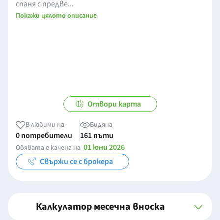
спаня с предве...
Покажи цялото описание
Отвори карта
В любими на
Видяна
0 потребители
161 пъти
01 юни 2026
Обявата е качена на
Свържи се с брокера
Калкулатор месечна вноска