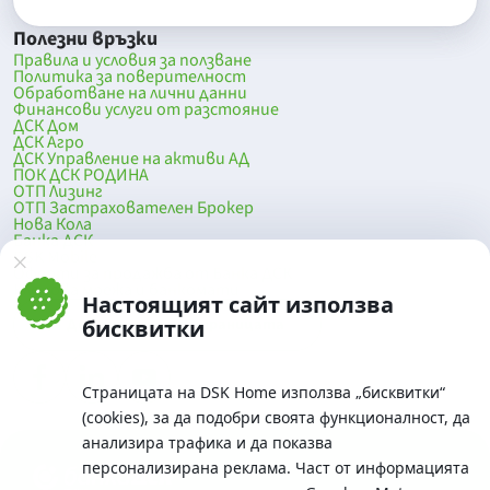
Полезни връзки
Правила и условия за ползване
Политика за поверителност
Обработване на лични данни
Финансови услуги от разстояние
ДСК Дом
ДСК Агро
ДСК Управление на активи АД
ПОК ДСК РОДИНА
ОТП Лизинг
ОТП Застрахователен Брокер
Нова Кола
Банка ДСК
DSK Mobile
Оферти за продажба от Банка ДСК
Клонова мрежа и банкомати
Настоящият сайт използва
До началото на страницата
бисквитки
Страницата на DSK Home използва „бисквитки“
(cookies), за да подобри своята функционалност, да
анализира трафика и да показва
персонализирана реклама. Част от информацията