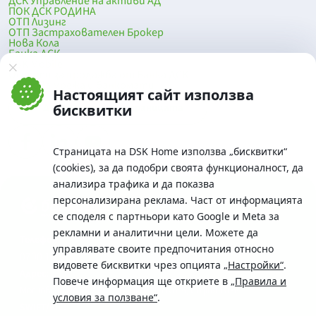
ДСК Управление на активи АД
ПОК ДСК РОДИНА
ОТП Лизинг
ОТП Застрахователен Брокер
Нова Кола
Банка ДСК
DSK Mobile
Оферти за продажба от Банка ДСК
Клонова мрежа и банкомати
Настоящият сайт използва
До началото на страницата
бисквитки
Страницата на DSK Home използва „бисквитки“
(cookies), за да подобри своята функционалност, да
анализира трафика и да показва
персонализирана реклама. Част от информацията
се споделя с партньори като Google и Meta за
рекламни и аналитични цели. Можете да
Телефон:
управлявате своите предпочитания относно
0700 10 375 / *2375
видовете бисквитки чрез опцията
„Настройки“
.
Aдрес:
Повече информация ще откриете в
„Правила и
Московска No.19 / ул. Г. Бенковски No. 5, София 1036
условия за ползване“
.
SWIFT/BIC: