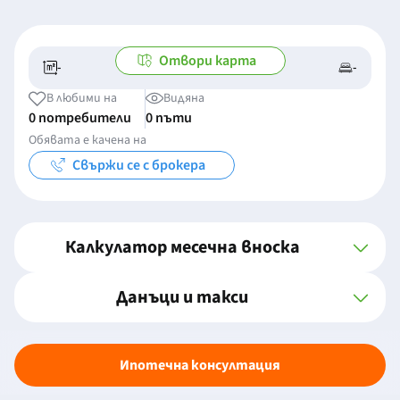
Отвори карта
-
-
-/-
-
В любими на
Видяна
0 потребители
0 пъти
Обявата е качена на
Свържи се с брокера
Калкулатор месечна вноска
Данъци и такси
Ипотечна консултация